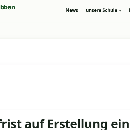
übben
News
unsere Schule
▾
rist auf Erstellung ei