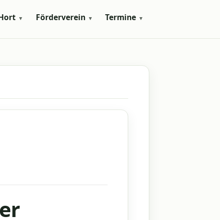
Hort
Förderverein
Termine
▾
▾
▾
ner