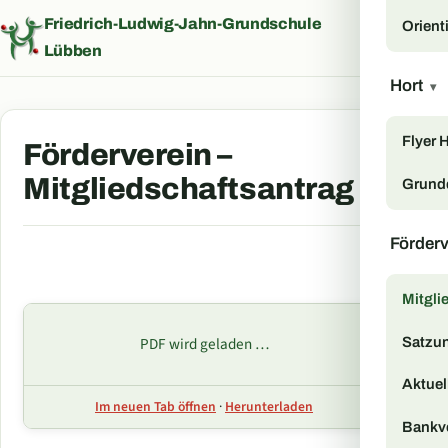
Friedrich-Ludwig-Jahn-Grundschule
Orient
Menü
Lübben
Hort
▾
Flyer 
Förderverein –
Mitgliedschaftsantrag
Grund
Förder
Mitgli
PDF wird geladen …
Satzu
Aktuell
Im neuen Tab öffnen
·
Herunterladen
Bankv