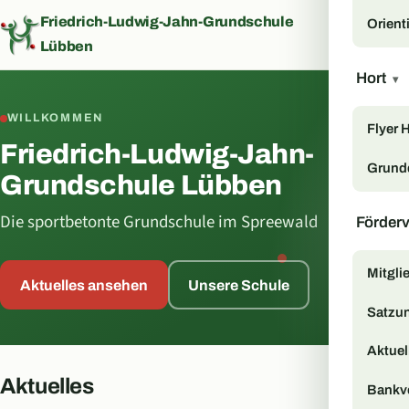
Friedrich-Ludwig-Jahn-Grundschule
Orient
Menü
Lübben
Hort
▾
WILLKOMMEN
Flyer 
Friedrich-Ludwig-Jahn-
Grund
Grundschule Lübben
Die sportbetonte Grundschule im Spreewald
Förder
Mitgli
Aktuelles ansehen
Unsere Schule
Satzu
Aktuell
Aktuelles
Bankv