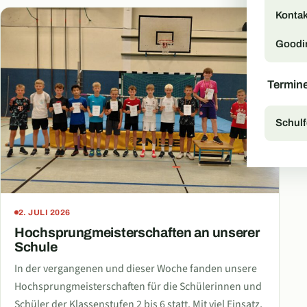
Kontak
Goodi
Termin
Schulf
2. JULI 2026
Hochsprungmeisterschaften an unserer
Schule
In der vergangenen und dieser Woche fanden unsere
Hochsprungmeisterschaften für die Schülerinnen und
Schüler der Klassenstufen 2 bis 6 statt. Mit viel Einsatz,