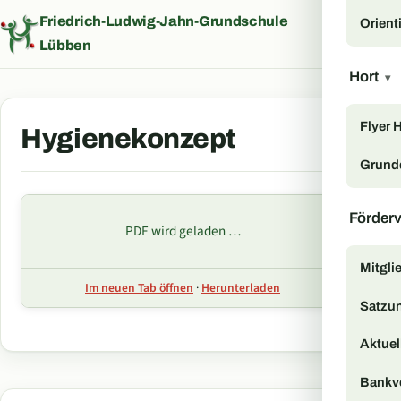
Friedrich-Ludwig-Jahn-Grundschule
Orient
Menü
Lübben
Hort
▾
Flyer 
Hygienekonzept
Grund
Förder
PDF wird geladen …
Mitgli
Im neuen Tab öffnen
·
Herunterladen
Satzu
Aktuell
Bankv