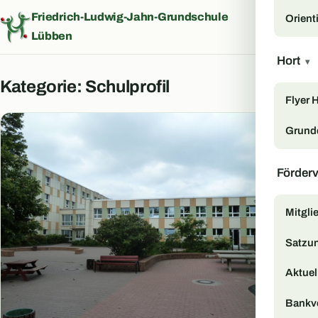
Friedrich-Ludwig-Jahn-Grundschule
Orient
Menü
Lübben
Hort
▾
Kategorie:
Schulprofil
Flyer 
Grund
Förder
Mitgli
Satzu
Aktuell
Bankv